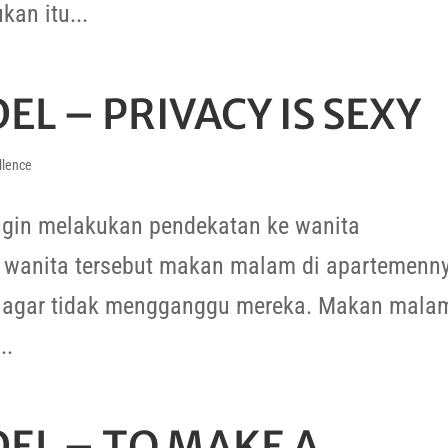
kan itu...
L – PRIVACY IS SEXY
llence
ngin melakukan pendekatan ke wanita
wanita tersebut makan malam di apartemenny
n agar tidak mengganggu mereka. Makan mala
..
EL – TO MAKE A