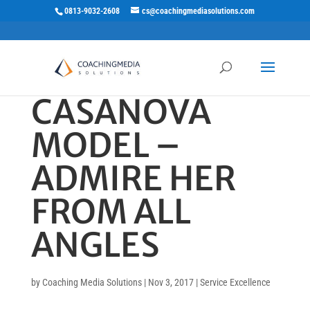
0813-9032-2608
cs@coachingmediasolutions.com
CASANOVA
MODEL –
ADMIRE HER
FROM ALL
ANGLES
by
Coaching Media Solutions
|
Nov 3, 2017
|
Service Excellence