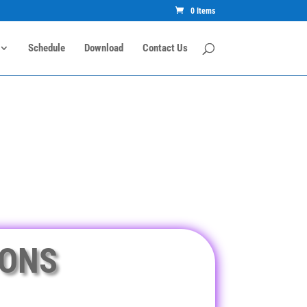
0 Items
Schedule
Download
Contact Us
IONS