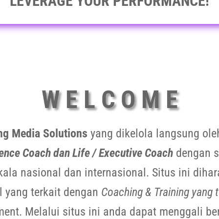
LEVERAGE YOUR PERFORMANCE!
W E L C O M E
ng Media Solutions
yang dikelola langsung ol
ence Coach dan Life / Executive Coach
dengan se
ala nasional dan internasional. Situs ini dih
al yang terkait dengan
Coaching & Training yang t
nt. Melalui situs ini anda dapat menggali be