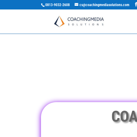
0813-9032-2608
cs@coachingmediasolutions.com
COA